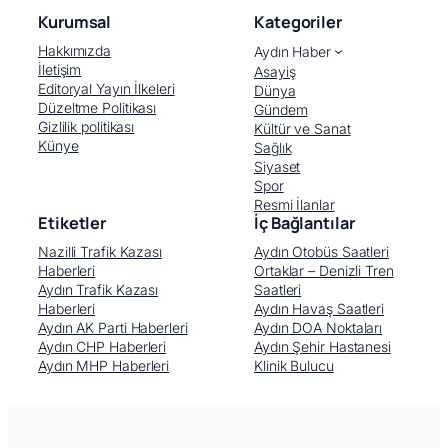
Kurumsal
Kategoriler
Hakkımızda
Aydın Haber
İletişim
Asayiş
Editoryal Yayın İlkeleri
Dünya
Düzeltme Politikası
Gündem
Gizlilik politikası
Kültür ve Sanat
Künye
Sağlık
Siyaset
Spor
Resmi İlanlar
Etiketler
İç Bağlantılar
Nazilli Trafik Kazası
Aydın Otobüs Saatleri
Haberleri
Ortaklar – Denizli Tren
Aydın Trafik Kazası
Saatleri
Haberleri
Aydın Havaş Saatleri
Aydın AK Parti Haberleri
Aydın DOA Noktaları
Aydın CHP Haberleri
Aydın Şehir Hastanesi
Aydın MHP Haberleri
Klinik Bulucu
Facebook
X (Twitter)
WhatsApp
Telegram