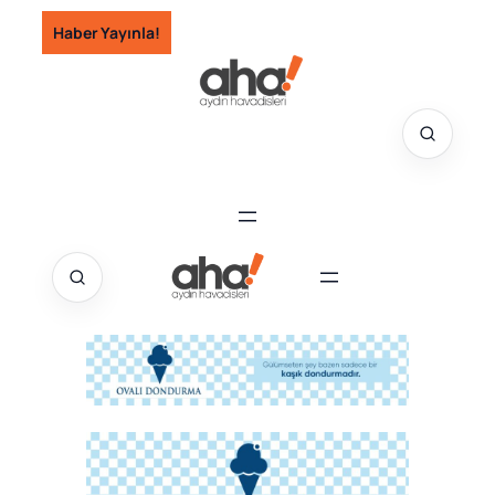
İçeriğe
Haber Yayınla!
geç