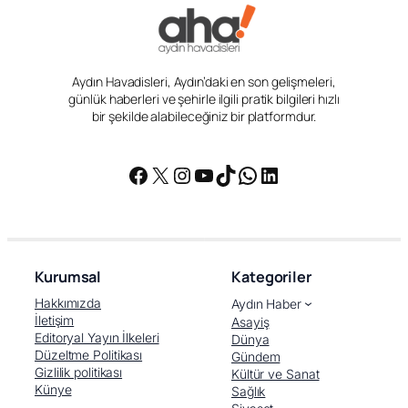
Aydın Havadisleri, Aydın’daki en son gelişmeleri,
günlük haberleri ve şehirle ilgili pratik bilgileri hızlı
bir şekilde alabileceğiniz bir platformdur.
Facebook
X
Instagram
YouTube
TikTok
WhatsApp
LinkedIn
Kurumsal
Kategoriler
Hakkımızda
Aydın Haber
İletişim
Asayiş
Editoryal Yayın İlkeleri
Dünya
Düzeltme Politikası
Gündem
Gizlilik politikası
Kültür ve Sanat
Künye
Sağlık