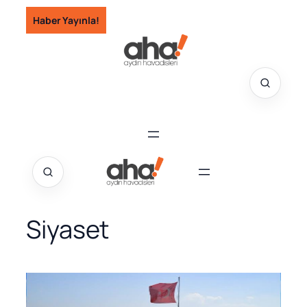
İçeriğe
Haber Yayınla!
geç
Siyaset