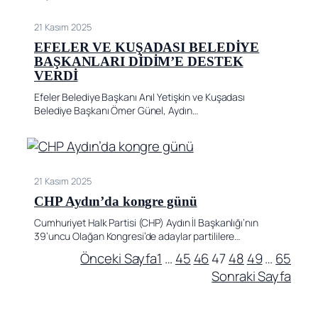
21 Kasım 2025
EFELER VE KUŞADASI BELEDİYE
BAŞKANLARI DİDİM’E DESTEK
VERDİ
Efeler Belediye Başkanı Anıl Yetişkin ve Kuşadası
Belediye Başkanı Ömer Günel, Aydın…
21 Kasım 2025
CHP Aydın’da kongre günü
Cumhuriyet Halk Partisi (CHP) Aydın İl Başkanlığı’nın
39’uncu Olağan Kongresi’de adaylar partililere…
Önceki Sayfa
1
…
45
46
47
48
49
…
65
Sonraki Sayfa