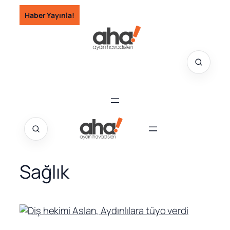
İçeriğe
Haber Yayınla!
geç
Sağlık