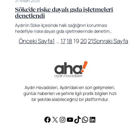
21 Nisan 2025
Söke’de riske dayalı gıda işletmeleri
denetlendi
Aydın’ın Söke ilçesinde halk sağlığının korunması
hedefiyle riske dayalı gıda işletmelerinde denetim…
Önceki Sayfa
1
…
17
18
19
20
21
Sonraki Sayfa
Aydın Havadisleri, Aydın’daki en son gelişmeleri,
günlük haberleri ve şehirle ilgili pratik bilgileri hızlı
bir şekilde alabileceğiniz bir platformdur.
Facebook
X
Instagram
YouTube
TikTok
WhatsApp
LinkedIn