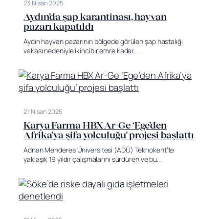
23 Nisan 2025
Aydın’da şap karantinası, hayvan
pazarı kapatıldı
Aydın hayvan pazarının bölgede görülen şap hastalığı
vakası nedeniyle ikincibir emre kadar…
21 Nisan 2025
Karya Farma HBX Ar-Ge ‘Ege’den
Afrika’ya şifa yolculuğu’ projesi başlattı
Adnan Menderes Üniversitesi (ADÜ) Teknokent’te
yaklaşık 19 yıldır çalışmalarını sürdüren ve bu…