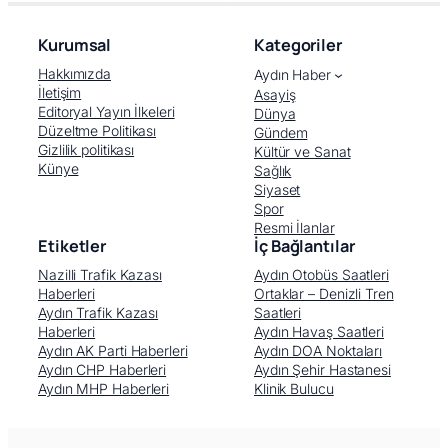
Kurumsal
Kategoriler
Hakkımızda
Aydın Haber
İletişim
Asayiş
Editoryal Yayın İlkeleri
Dünya
Düzeltme Politikası
Gündem
Gizlilik politikası
Kültür ve Sanat
Künye
Sağlık
Siyaset
Spor
Resmi İlanlar
Etiketler
İç Bağlantılar
Nazilli Trafik Kazası
Aydın Otobüs Saatleri
Haberleri
Ortaklar – Denizli Tren
Aydın Trafik Kazası
Saatleri
Haberleri
Aydın Havaş Saatleri
Aydın AK Parti Haberleri
Aydın DOA Noktaları
Aydın CHP Haberleri
Aydın Şehir Hastanesi
Aydın MHP Haberleri
Klinik Bulucu