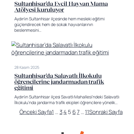
Sultanhisar’da Evcil Hayvan Mama
Atölyesi kuruluyor
Aydın’ın Sultanhisar ilçesinde hem mesleki eğitimi
güçlendirecek hem de sokak hayvanlarının
beslenmesini…
28 Kasım 2025
Sultanhisar’da Salavatlı İlkokulu
öğrencilerine jandarmadan trafik
eğitimi
Aydın’ın Sultanhisar ilçesi Savatlı Mahallesi’ndeki Salavatlı
İlkokulu’nda jandarma trafik ekipleri öğrencilere yönelik…
Önceki Sayfa
1
…
3
4
5
6
7
…
11
Sonraki Sayfa