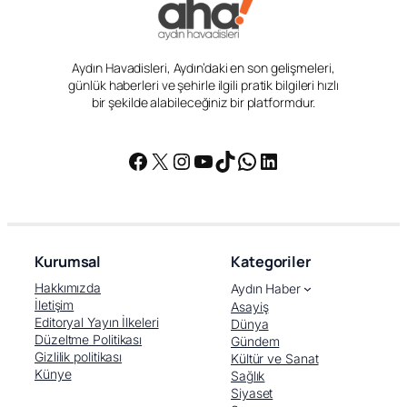
Aydın Havadisleri, Aydın’daki en son gelişmeleri,
günlük haberleri ve şehirle ilgili pratik bilgileri hızlı
bir şekilde alabileceğiniz bir platformdur.
Facebook
X
Instagram
YouTube
TikTok
WhatsApp
LinkedIn
Kurumsal
Kategoriler
Hakkımızda
Aydın Haber
İletişim
Asayiş
Editoryal Yayın İlkeleri
Dünya
Düzeltme Politikası
Gündem
Gizlilik politikası
Kültür ve Sanat
Künye
Sağlık
Siyaset