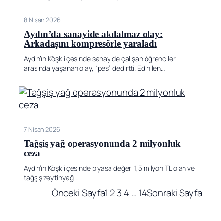
8 Nisan 2026
Aydın’da sanayide akılalmaz olay:
Arkadaşını kompresörle yaraladı
Aydın’ın Köşk ilçesinde sanayide çalışan öğrenciler
arasında yaşanan olay, “pes” dedirtti. Edinilen…
7 Nisan 2026
Tağşiş yağ operasyonunda 2 milyonluk
ceza
Aydın’ın Köşk ilçesinde piyasa değeri 1,5 milyon TL olan ve
tağşiş zeytinyağı…
Önceki Sayfa
1
2
3
4
…
14
Sonraki Sayfa