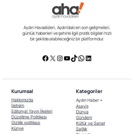
Aydın Havadisleri, Aydın’daki en son gelişmeleri,
günlük haberleri ve şehirle ilgili pratik bilgileri hızlı
bir şekilde alabileceğiniz bir platformdur.
Facebook
X
Instagram
YouTube
TikTok
WhatsApp
LinkedIn
Kurumsal
Kategoriler
Hakkımızda
Aydın Haber
İletişim
Asayiş
Editoryal Yayın İlkeleri
Dünya
Düzeltme Politikası
Gündem
Gizlilik politikası
Kültür ve Sanat
Künye
Sağlık