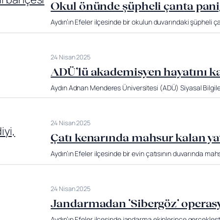
Okul önünde şüpheli çanta paniğ
Aydın’ın Efeler ilçesinde bir okulun duvarındaki şüpheli ça
24 Nisan 2025
ADÜ’lü akademisyen hayatını ka
Aydın Adnan Menderes Üniversitesi (ADÜ) Siyasal Bilgiler
24 Nisan 2025
Çatı kenarında mahsur kalan yavr
Aydın’ın Efeler ilçesinde bir evin çatısının duvarında mahs
24 Nisan 2025
Jandarmadan ’Sibergöz’ opera
Aydın’ın Efeler ilçesinde jandarma ekiplerince gerçekleşt