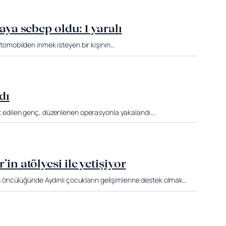
aya sebep oldu: 1 yaralı
 otomobilden inmek isteyen bir kişinin…
dı
pit edilen genç, düzenlenen operasyonla yakalandı….
in atölyesi ile yetişiyor
öncülüğünde Aydınlı çocukların gelişimlerine destek olmak…