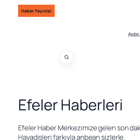
İçeriğe
Haber Yayınla!
geç
Aydın
Efeler Haberleri
Efeler Haber Merkezimize gelen son daki
Havadisleri farkıyla anbean sizlerle.