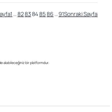
ayfa
1
…
82
83
84
85
86
…
91
Sonraki Sayfa
ilde alabileceğiniz bir platformdur.