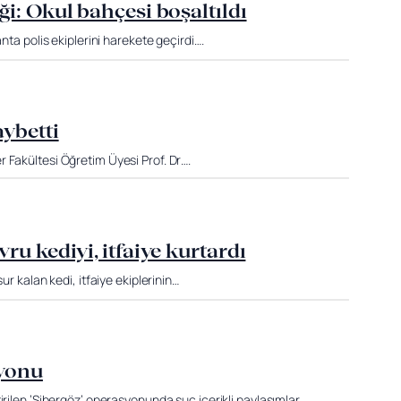
i: Okul bahçesi boşaltıldı
nta polis ekiplerini harekete geçirdi….
ybetti
 Fakültesi Öğretim Üyesi Prof. Dr….
u kediyi, itfaiye kurtardı
ur kalan kedi, itfaiye ekiplerinin…
syonu
irilen ’Sibergöz’ operasyonunda suç içerikli paylaşımlar