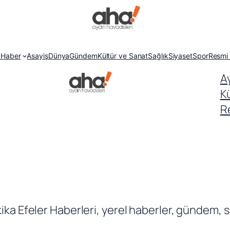
 Haber
Asayiş
Dünya
Gündem
Kültür ve Sanat
Sağlık
Siyaset
Spor
Resmi 
A
K
Re
ka Efeler Haberleri, yerel haberler, gündem, s