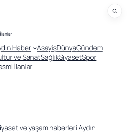
İlanlar
ydın Haber
Asayiş
Dünya
Gündem
ültür ve Sanat
Sağlık
Siyaset
Spor
smi İlanlar
iyaset ve yaşam haberleri Aydın