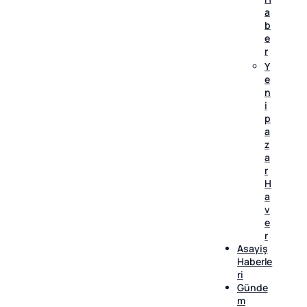
a
b
e
r
Y
e
n
i
p
a
z
a
r
H
a
v
e
r
Asayiş
Haberle
ri
Günde
m