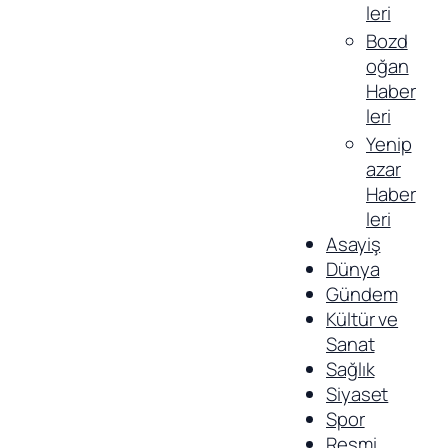
leri
Bozd
oğan
Haber
leri
Yenip
azar
Haber
leri
Asayiş
Dünya
Gündem
Kültür ve
Sanat
Sağlık
Siyaset
Spor
Resmi