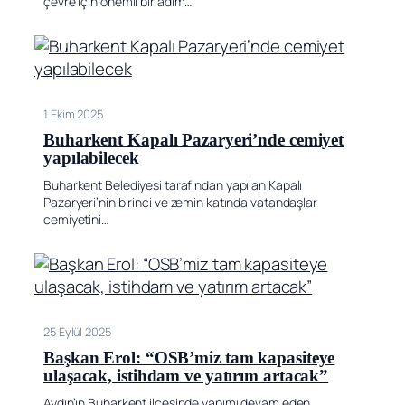
çevre için önemli bir adım…
1 Ekim 2025
Buharkent Kapalı Pazaryeri’nde cemiyet
yapılabilecek
Buharkent Belediyesi tarafından yapılan Kapalı
Pazaryeri’nin birinci ve zemin katında vatandaşlar
cemiyetini…
25 Eylül 2025
Başkan Erol: “OSB’miz tam kapasiteye
ulaşacak, istihdam ve yatırım artacak”
Aydın’ın Buharkent ilçesinde yapımı devam eden