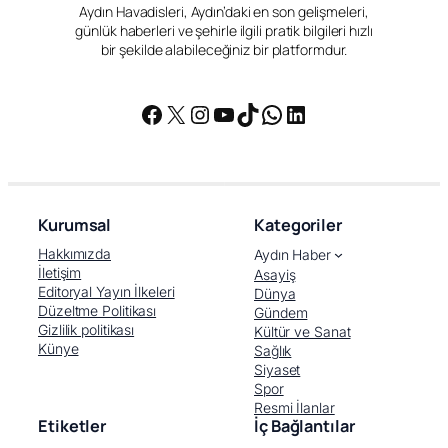
Aydın Havadisleri, Aydın’daki en son gelişmeleri,
günlük haberleri ve şehirle ilgili pratik bilgileri hızlı
bir şekilde alabileceğiniz bir platformdur.
Facebook
X
Instagram
YouTube
TikTok
WhatsApp
LinkedIn
Kurumsal
Kategoriler
Hakkımızda
Aydın Haber
İletişim
Asayiş
Editoryal Yayın İlkeleri
Dünya
Düzeltme Politikası
Gündem
Gizlilik politikası
Kültür ve Sanat
Künye
Sağlık
Siyaset
Spor
Resmi İlanlar
Etiketler
İç Bağlantılar