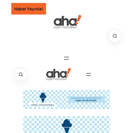
İçeriğe
Haber Yayınla!
geç