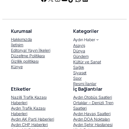
Kurumsal
Kategoriler
Hakkımızda
Aydın Haber
İletişim
Asayiş
Editoryal Yayın İlkeleri
Dünya
Düzeltme Politikası
Gündem
Gizlilik politikası
Kültür ve Sanat
Künye
Sağlık
Siyaset
Spor
Resmi İlanlar
Etiketler
İç Bağlantılar
Nazilli Trafik Kazası
Aydın Otobüs Saatleri
Haberleri
Ortaklar – Denizli Tren
Aydın Trafik Kazası
Saatleri
Haberleri
Aydın Havaş Saatleri
Aydın AK Parti Haberleri
Aydın DOA Noktaları
Aydın CHP Haberleri
Aydın Şehir Hastanesi