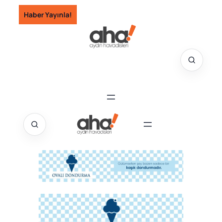
İçeriğe
Haber Yayınla!
geç