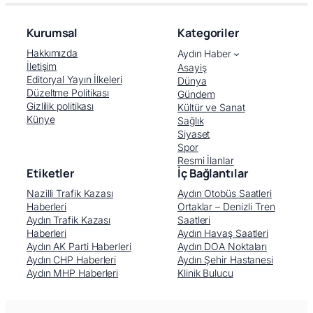
Kurumsal
Kategoriler
Hakkımızda
Aydın Haber
İletişim
Asayiş
Editoryal Yayın İlkeleri
Dünya
Düzeltme Politikası
Gündem
Gizlilik politikası
Kültür ve Sanat
Künye
Sağlık
Siyaset
Spor
Resmi İlanlar
Etiketler
İç Bağlantılar
Nazilli Trafik Kazası
Aydın Otobüs Saatleri
Haberleri
Ortaklar – Denizli Tren
Aydın Trafik Kazası
Saatleri
Haberleri
Aydın Havaş Saatleri
Aydın AK Parti Haberleri
Aydın DOA Noktaları
Aydın CHP Haberleri
Aydın Şehir Hastanesi
Aydın MHP Haberleri
Klinik Bulucu
Facebook
X (Twitter)